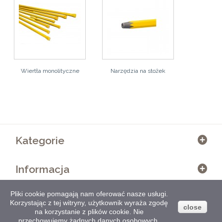
Wiertła monolityczne
Narzędzia na stożek
Kategorie
Informacja
Pliki cookie pomagają nam oferować nasze usługi.
Informacja o sklepie
Korzystając z tej witryny, użytkownik wyraża zgodę
close
na korzystanie z plików cookie. Nie
przechowujemy żadnych danych osobowych.