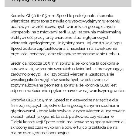
Koronka QL50 fi 165 mm Speed to profesjonalna koronka
wiertnicza stworzona z myślą o wysokowydajnym wierceniu
udarowym w zróżnicowanych warunkach geologicznych.
Kompatybilna z młotkami serii QL50, zapewnia maksymalną
efektywność pracy przy wierceniu studni głębinowych,
wierceniu geologicznym i inżynieryjnym. Jej konstrukcja typu
Speed została zaprojektowana z naciskiem na zwiększenie
prędkości penetracji oraz efektywne odprowadzanie urobku.
Średnica robocza 165 mm sprawia, że koronka ta doskonale
sprawdza się w średnio szerokich odwiertach, które wymagają
zarówno precyzji, jak i szybkości wiercenia. Zastosowanie
wysokiej jakości węglików spiekanych w połączeniu z
zoptymalizowaną geometrią sprawia, że koronka QL50 jest
odporna na ścieranie i pękanie nawet w najtwardszym gruncie.
Koronka QL50 165 mm Speed to niezawodne narzędzie dla
firm zajmujących się odwiertami geologicznymi i studniami
głębinowymi. Umożliwia szybkie i czyste wiercenie udarowe w
skałach takich jak granit, bazalt, piaskowiec czy wapienie.
Dzięki konstrukcji Speed zminimalizowane są opory wiercenia i
skrócony jest czas wykonania odwiertu, co przekłada się na
realne oszczędności operacyjne.