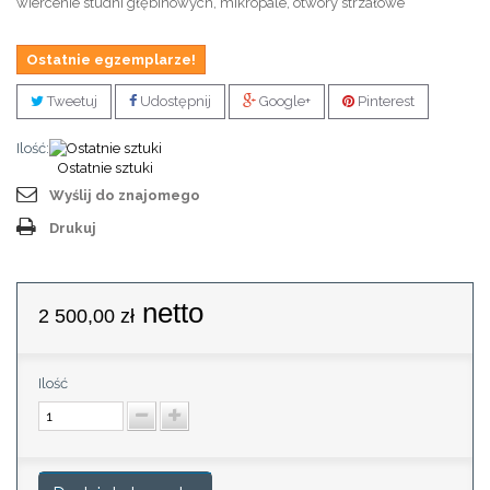
wiercenie studni głębinowych, mikropale, otwory strzałowe
Ostatnie egzemplarze!
Tweetuj
Udostępnij
Google+
Pinterest
Ilość:
Ostatnie sztuki
Wyślij do znajomego
Drukuj
netto
2 500,00 zł
Ilość