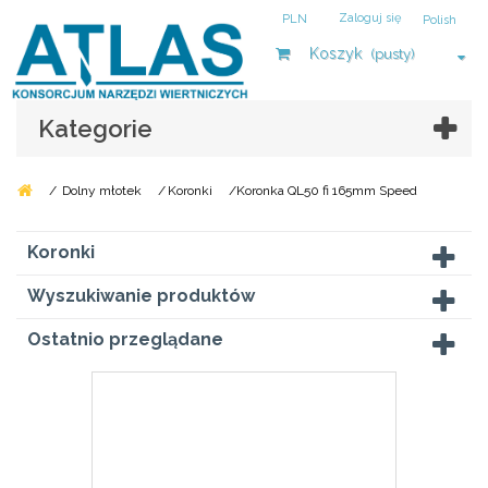
Zaloguj się
PLN
Polish
Koszyk
(pusty)
Kategorie
/
Dolny młotek
/
Koronki
/
Koronka QL50 fi 165mm Speed
Koronki
Wyszukiwanie produktów
Ostatnio przeglądane