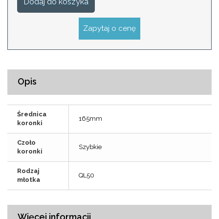
Dodaj do koszyka
Zapytaj o cenę
Opis
Średnica
165mm
koronki
Czoło
Szybkie
koronki
Rodzaj
QL50
młotka
Więcej informacji